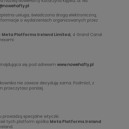
d nazwą NoweHafty Katarzyna Kępka, ul. Na
@nowehafty.pl
zpłatna usługa, świadczona drogą elektroniczną,
 informacje o wydarzeniach organizowanych przez
o
Meta Platforms Ireland Limited,
4 Grand Canal
dresami:
 znajdująca się pod adresem
www.nowehafty.pl
tkownika nie zawsze decyduję sama. Podmiot, z
 przeczytasz poniżej.
u prowadzą specjalne wtyczki.
iel tych platform spółka
Meta Platforms Ireland
reland.