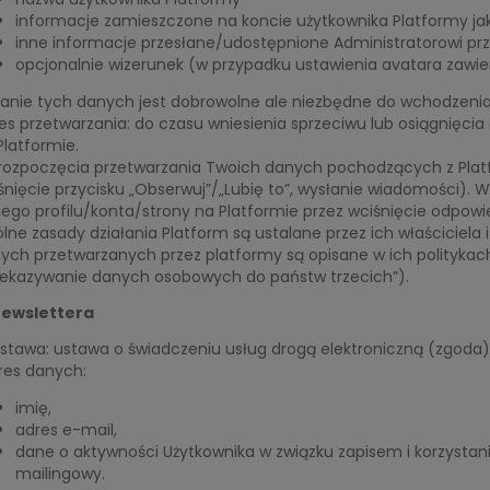
informacje zamieszczone na koncie użytkownika Platformy ja
inne informacje przesłane/udostępnione Administratorowi prz
opcjonalnie wizerunek (w przypadku ustawienia avatara zawie
anie tych danych jest dobrowolne ale niezbędne do wchodzenia
es przetwarzania: do czasu wniesienia sprzeciwu lub osiągnięcia 
Platformie.
rozpoczęcia przetwarzania Twoich danych pochodzących z Platfo
śnięcie przycisku „Obserwuj”/„Lubię to”, wysłanie wiadomości). 
ego profilu/konta/strony na Platformie przez wciśnięcie odpowi
lne zasady działania Platform są ustalane przez ich właściciela
ych przetwarzanych przez platformy są opisane w ich politykach p
zekazywanie danych osobowych do państw trzecich”).
Newslettera
stawa: ustawa o świadczeniu usług drogą elektroniczną (zgoda)
res danych:
imię,
adres e-mail,
dane o aktywności Użytkownika w związku zapisem i korzystan
mailingowy.