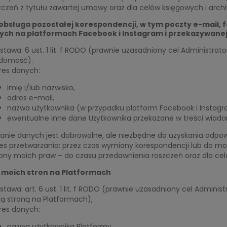
zczeń z tytułu zawartej umowy oraz dla celów księgowych i arch
obsługa pozostałej korespondencji, w tym poczty e-mail
ych na platformach Facebook i Instagram i przekazywane
stawa: 6 ust. 1 lit. f RODO (prawnie uzasadniony cel Administrato
domość).
res danych:
imię i/lub nazwisko,
adres e-mail,
nazwa użytkownika (w przypadku platform Facebook i Instag
ewentualne inne dane Użytkownika przekazane w treści wiado
anie danych jest dobrowolne, ale niezbędne do uzyskania odpo
es przetwarzania: przez czas wymiany korespondencji lub do mo
ony moich praw – do czasu przedawnienia roszczeń oraz dla cel
 moich stron na Platformach
stawa: art. 6 ust. 1 lit. f RODO (prawnie uzasadniony cel Adminis
ą stroną na Platformach),
res danych:
nazwa użytkownika Platformy