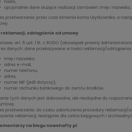
hasło,
opcjonalnie dane służące realizacji zamówień: imię i nazwisko
es przetwarzania: przez czas istnienia konta Użytkownika, a nas
owy.
 reklamacji, odstąpienie od umowy
stawa: art. 6 ust. 1 lit. c RODO (obowiązek prawny Administratora
res danych: dane przekazywane w treści reklamacji/odstąpienia:
imię i nazwisko,
adres e-mail,
numer telefonu,
adres,
numer NIP (jeśli dotyczy),
numer rachunku bankowego do zwrotu środków.
anie tych danych jest dobrowolne, ale niezbędne do rozpoznania
umowy.
es przetwarzania: do czasu zakończenia procedury reklamacji/
oszenie reklamacji. Następnie dla celów księgowych i archiwalnyc
komentarzy na blogu nowehafty.pl