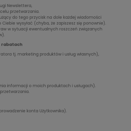
ugi Newslettera,
 celu przetwarzania.
służący do tego przycisk na dole każdej wiadomości
o Ciebie wysyłać (chyba, że zapiszesz się ponownie).
raw w sytuacji ewentualnych roszczeń związanych
w).
, rabatach
tratora tj. marketing produktów i usług własnych),
ia informacji o moich produktach i usługach).
 przetwarzania.
 prowadzenie konta Użytkownika).