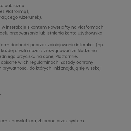
ko publiczne
ez Platformę),
rającego wizerunek).
 w interakcje z kontem NoweHafty na Platformach.
celu przetwarzania lub istnienia konta użytkownika
rm dochodzi poprzez zainicjowanie interakcji (np.
W każdej chwili możesz zrezygnować ze śledzenia
edniego przycisku na danej Platformie,
 i opisane w ich regulaminach. Zasady ochrony
rywatności, do których linki znajdują się w sekcji
.
iem z newslettera, zbierane przez system