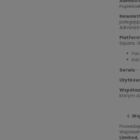
Admistr
Popielówk
Newslet
polegając
Administr
Platfor
Square, G
Fac
Ins
Serwis
– 
Użytkow
Współad
którym dz
Ws
Prowadzę
Współadm
Limited,