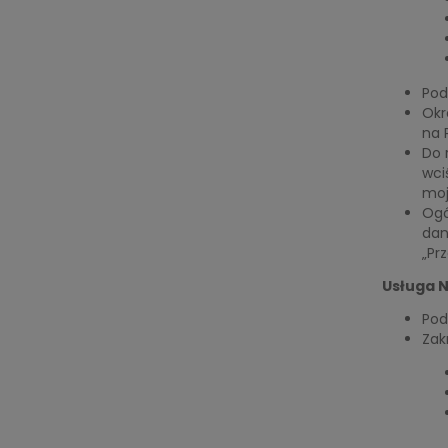
Pod
Okr
na 
Do 
wci
moj
Ogó
dan
„Pr
Usługa 
Pod
Zak