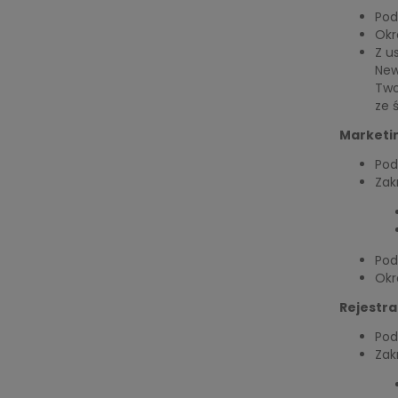
Pod
Okr
Z u
New
Two
ze 
Marketi
Pod
Zak
Pod
Okr
Rejestra
Pod
Zak