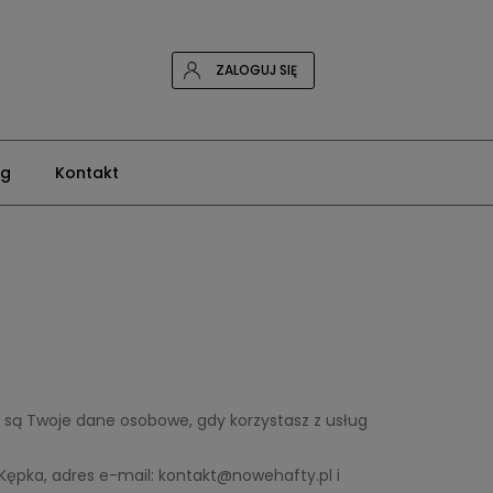
ZALOGUJ SIĘ
og
Kontakt
e są Twoje dane osobowe, gdy korzystasz z usług
Kępka, adres e-mail: kontakt@nowehafty.pl i