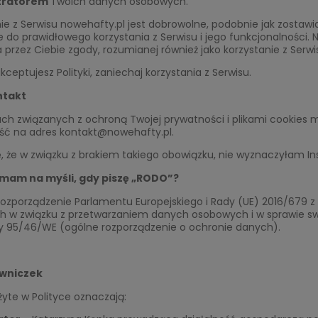
tratorem
Twoich danych osobowych.
ie z Serwisu nowehafty.pl jest dobrowolne, podobnie jak zostaw
e do prawidłowego korzystania z Serwisu i jego funkcjonalnośc
 przez Ciebie zgody, rozumianej również jako korzystanie z Ser
akceptujesz Polityki, zaniechaj korzystania z Serwisu.
ntakt
ch związanych z ochroną Twojej prywatności i plikami cookies 
ć na adres kontakt@nowehafty.pl.
ę, że w związku z brakiem takiego obowiązku, nie wyznaczyłam
mam na myśli, gdy piszę „RODO”?
ozporządzenie Parlamentu Europejskiego i Rady (UE) 2016/679 z 
ch w związku z przetwarzaniem danych osobowych i w sprawie s
y 95/46/WE (ogólne rozporządzenie o ochronie danych).
wniczek
żyte w Polityce oznaczają: