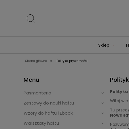
Sklep
H
»
Strona główna
Polityka prywatności
Menu
Polity
Polityka
Pasmanteria
Witaj w m
Zestawy do nauki haftu
Tu przecz
Wzory do haftu i Ebooki
NoweHaf
Warsztaty haftu
Nazywam 