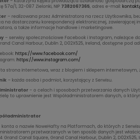
ator
– Katarzyna Kępka prowadząca działalność gospodarczą po
ę 57a/1, 32-087 Zielonki, NIP
7382067365
, adres e-mail:
kontakt
ter
– realizowana przez Administratora na rzecz Użytkownika, be
a na dostarczaniu korespondencji elektronicznej, zawierającej
atora, a także informacje handlowe i marketingowe.
my
– serwisy społecznościowe Facebook i Instagram, należące d
rand Canal Harbour, Dublin 2, D02X525, Ireland, dostępne pod a
ebook:
https://www.facebook.com/
tagram:
https://www.instagram.com/
ta strona internetowa, wraz z blogiem i sklepem internetowym,
nik
– każda osoba i podmiot, korzystający z Serwisu.
ministrator
– o celach i sposobach przetwarzania danych Uży
ielę to uprawnienie jest Współadministratorem danych, o którym
póładministrator
 konta o nazwie NoweHafty na Platformach, do których z Serwis
inistratorem przetwarzanych w ten sposób danych jest właścic
4 Grand Canal Square, Grand Canal Harbour, Dublin 2, D02X525, I