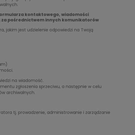
iwalnych.
, formularza kontaktowego, wiadomości
j za pośrednictwem innych komunikatorów
ra, jakim jest udzielenie odpowiedzi na Twoją
ram)
mości.
wiedzi na wiadomość.
mentu zgłoszenia sprzeciwu, a następnie w celu
ów archiwalnych.
tratora tj. prowadzenie, administrowanie i zarządzanie