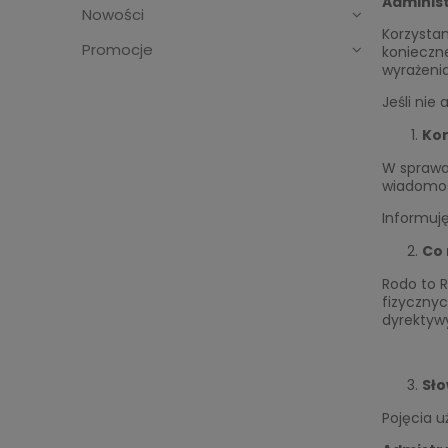
Adminis
Nowości
Korzystan
Promocje
konieczn
wyrażenia
Jeśli nie 
Ko
W sprawa
wiadomoś
Informuj
Co 
Rodo to R
fizyczny
dyrektyw
Sło
Pojęcia u