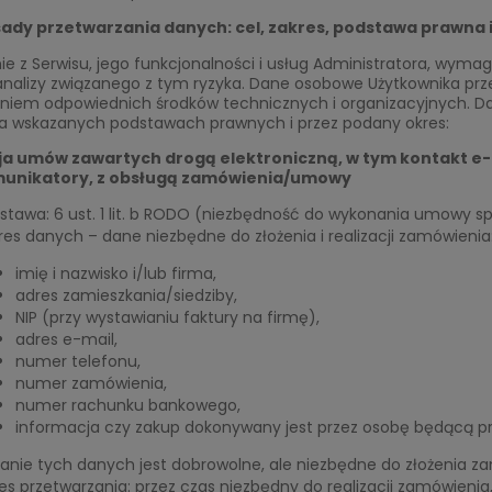
ady przetwarzania danych: cel, zakres, podstawa prawna
ie z Serwisu, jego funkcjonalności i usług Administratora, wym
analizy związanego z tym ryzyka. Dane osobowe Użytkownika pr
niem odpowiednich środków technicznych i organizacyjnych. 
na wskazanych podstawach prawnych i przez podany okres:
ja umów zawartych drogą elektroniczną, w tym kontakt e-m
munikatory, z obsługą zamówienia/umowy
stawa: 6 ust. 1 lit. b RODO (niezbędność do wykonania umowy s
res danych – dane niezbędne do złożenia i realizacji zamówienia
imię i nazwisko i/lub firma,
adres zamieszkania/siedziby,
NIP (przy wystawianiu faktury na firmę),
adres e-mail,
numer telefonu,
numer zamówienia,
numer rachunku bankowego,
informacja czy zakup dokonywany jest przez osobę będącą p
anie tych danych jest dobrowolne, ale niezbędne do złożenia z
es przetwarzania: przez czas niezbędny do realizacji zamówienia