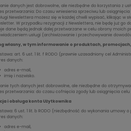
anie danych jest dobrowolne, ale niezbędne do korzystania z usł
es przetwarzania: Do czasu wniesienia sprzeciwu lub osiągnięcia
sługi Newslettera możesz się w każdej chwili wypisać, klikając w 
sletter. W przypadku rezygnacji z Newslettera, nie będę już go d
je dane będą jednak dalej przetwarzane w celu obrony moich p
świadczeniem usługi (archiwizowanie i przechowywanie dowodó
ng własny, w tym informowanie o produktach, promocjach
stawa: art. 6 ust. 1 lit. f RODO (prawnie uzasadniony cel Adminis
res danych:
adres e-mail,
imię i nazwisko.
anie tych danych jest dobrowolne, ale niezbędne do otrzymywan
es przetwarzania: do czasu cofnięcia zgody lub osiągnięcia celu
cja i obsługa konta Użytkownika
stawa: 6 ust. 1 lit. b RODO (niezbędność do wykonania umowy o
res danych:
adres e-mail,