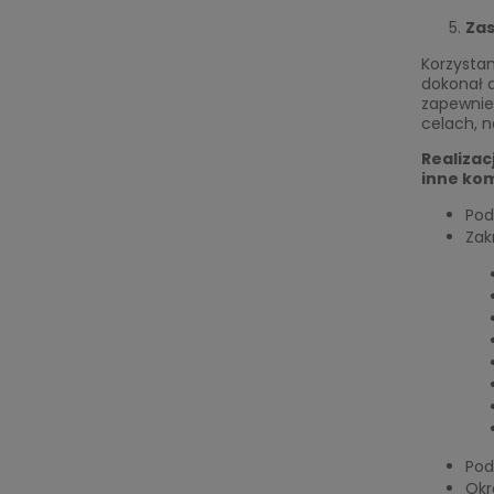
Zas
Korzystan
dokonał 
zapewnie
celach, 
Realizac
inne ko
Pod
Zak
Pod
Okr