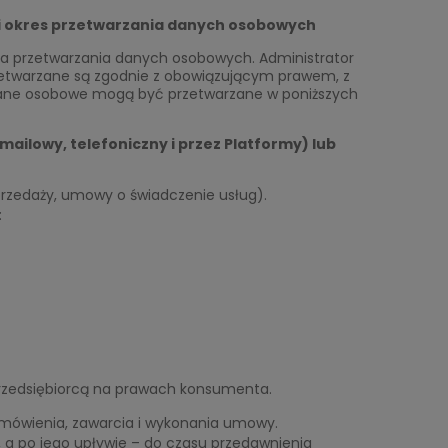
 i okres przetwarzania danych osobowych
aga przetwarzania danych osobowych. Administrator
zetwarzane są zgodnie z obowiązującym prawem, z
Dane osobowe mogą być przetwarzane w poniższych
ailowy, telefoniczny i przez Platformy) lub
przedaży, umowy o świadczenie usług).
:
rzedsiębiorcą na prawach konsumenta.
amówienia, zawarcia i wykonania umowy.
, a po jego upływie – do czasu przedawnienia