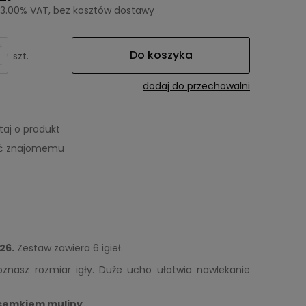
23.00% VAT, bez kosztów dostawy
+
Do koszyka
szt.
-
dodaj do przechowalni
taj o produkt
eć znajomemu
26.
Zestaw zawiera 6 igieł.
oznasz rozmiar igły. Duże ucho ułatwia nawlekanie
asemkiem muliny.