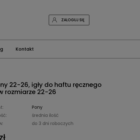
ZALOGUJ SIĘ
og
Kontakt
ony 22-26, igły do haftu ręcznego
w rozmiarze 22-26
t:
Pony
ść:
średnia ilość
w:
do 3 dni roboczych
zł