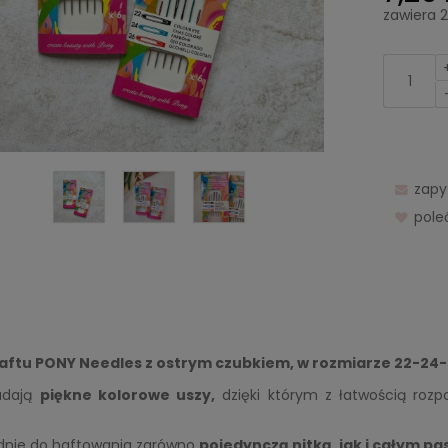
zawiera 
zapy
pol
haftu PONY Needles z ostrym czubkiem, w rozmiarze 22-24-
iadają
piękne kolorowe uszy,
dzięki którym z łatwością rozp
nie do haftowania zarówno
pojedynczą nitką, jak i całym p