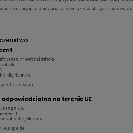
ólne rozmiary igieł dostępne są również w osobnych zestawach.
eczeństwo
cent
ft Store Private Limited
lanhalli
C
 Nilgiris, Indie
ycraftstore.com
 odpowiedzialna na terenie UE
 Europe UG
keller 11
engenbachh, Niemcy
-europe.de