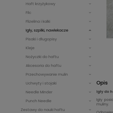
Haft krzyżykowy
Filc
Flizelina i kalki
Igły, szpilki, nawlekacze
Pisaki i długopisy
Kleje
Nożyczki do haftu
Akcesoria do haftu
Przechowywanie mulin
Opis
Uchwyty i stojaki
Igły do 
Needle Minder
Igły pos
Punch Needle
muliny.
Zestawy do nauki haftu
Odpowied