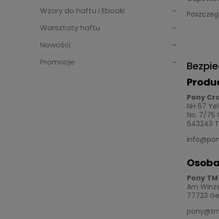
Wzory do haftu i Ebooki
Poszczeg
Warsztaty haftu
Nowości
Promocje
Bezpi
Produ
Pony Cra
NH 67 Yel
No. 7/75 
643243 The
info@pon
Osoba
Pony TM
Am Winzer
77723 G
pony@tm