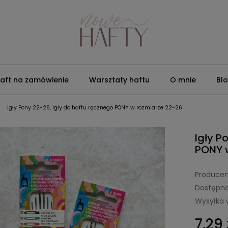
aft na zamówienie
Warsztaty haftu
O mnie
Bl
»
Igły Pony 22-26, igły do haftu ręcznego PONY w rozmiarze 22-26
Igły P
PONY 
Producen
Dostępno
Wysyłka 
7,29 