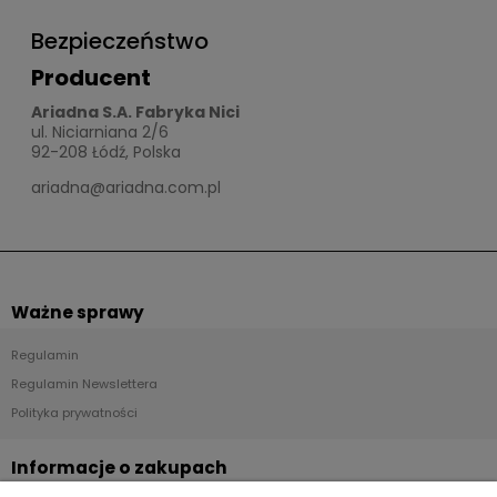
Bezpieczeństwo
Producent
Ariadna S.A. Fabryka Nici
ul. Niciarniana 2/6
92-208 Łódź, Polska
ariadna@ariadna.com.pl
Ważne sprawy
Regulamin
Regulamin Newslettera
Polityka prywatności
Informacje o zakupach