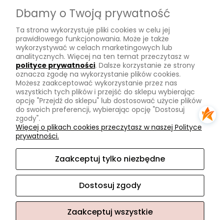
Dostawa
Dbamy o Twoją prywatność
Płatności
Ta strona wykorzystuje pliki cookies w celu jej
Zwroty
prawidłowego funkcjonowania. Może je także
wykorzystywać w celach marketingowych lub
Tu mnie znajdziesz
analitycznych. Więcej na ten temat przeczytasz w
polityce prywatności
. Dalsze korzystanie ze strony
oznacza zgodę na wykorzystanie plików cookies.
Kontakt
Możesz zaakceptować wykorzystanie przez nas
O mnie
wszystkich tych plików i przejść do sklepu wybierając
opcję "Przejdź do sklepu" lub dostosować użycie plików
Instagram
do swoich preferencji, wybierając opcję "Dostosuj
zgody".
Na skróty
Więcej o plikach cookies przeczytasz w naszej Polityce
prywatności.
Pasmanteria
Nowości
Zaakceptuj tylko niezbędne
Promocje
Dostosuj zgody
Zaakceptuj wszystkie
Sklep internetowy Shoper.pl