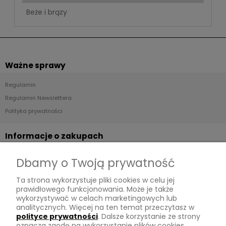
Beże i brązy
Ważne sprawy
Regulamin
Regulamin Newslettera
Polityka prywatności
Informacje o zakupach
Dostawa
Dbamy o Twoją prywatność
Płatności
Ta strona wykorzystuje pliki cookies w celu jej
Zwroty
prawidłowego funkcjonowania. Może je także
wykorzystywać w celach marketingowych lub
Tu mnie znajdziesz
analitycznych. Więcej na ten temat przeczytasz w
polityce prywatności
. Dalsze korzystanie ze strony
oznacza zgodę na wykorzystanie plików cookies.
Kontakt