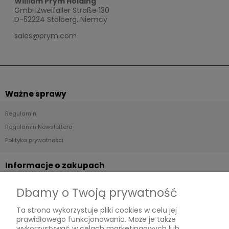
William Prym Holding
GmbHZweifaller Straße 130
D-52224 Stolberg, Niemcy
sales@prym.com
Ważne sprawy
Regulamin
Regulamin Newslettera
Polityka prywatności
Informacje o zakupach
Dostawa
Dbamy o Twoją prywatność
Płatności
Ta strona wykorzystuje pliki cookies w celu jej
Zwroty
prawidłowego funkcjonowania. Może je także
wykorzystywać w celach marketingowych lub