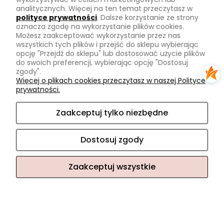
Tu mnie znajdziesz
analitycznych. Więcej na ten temat przeczytasz w
polityce prywatności
. Dalsze korzystanie ze strony
oznacza zgodę na wykorzystanie plików cookies.
Kontakt
Możesz zaakceptować wykorzystanie przez nas
O mnie
wszystkich tych plików i przejść do sklepu wybierając
opcję "Przejdź do sklepu" lub dostosować użycie plików
Instagram
do swoich preferencji, wybierając opcję "Dostosuj
zgody".
Na skróty
Więcej o plikach cookies przeczytasz w naszej Polityce
prywatności.
Pasmanteria
Nowości
Zaakceptuj tylko niezbędne
Promocje
Dostosuj zgody
Zaakceptuj wszystkie
Sklep internetowy Shoper.pl
Facebook
Instagram
Pokaż pełną wersję strony