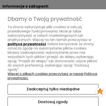
Informacje o zakupach
Dostawa
Dbamy o Twoją prywatność
Płatności
Ta strona wykorzystuje pliki cookies w celu jej
Zwroty
prawidłowego funkcjonowania. Może je także
wykorzystywać w celach marketingowych lub
Tu mnie znajdziesz
analitycznych. Więcej na ten temat przeczytasz w
polityce prywatności
. Dalsze korzystanie ze strony
oznacza zgodę na wykorzystanie plików cookies.
Kontakt
Możesz zaakceptować wykorzystanie przez nas
O mnie
wszystkich tych plików i przejść do sklepu wybierając
opcję "Przejdź do sklepu" lub dostosować użycie plików
Instagram
do swoich preferencji, wybierając opcję "Dostosuj
zgody".
Na skróty
Więcej o plikach cookies przeczytasz w naszej Polityce
prywatności.
Pasmanteria
Nowości
Zaakceptuj tylko niezbędne
Promocje
Dostosuj zgody