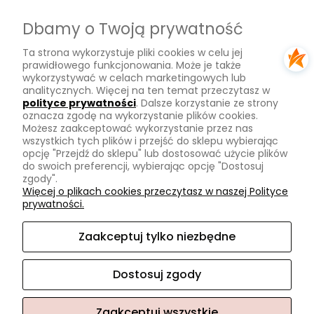
Dostawa
Dbamy o Twoją prywatność
Płatności
Ta strona wykorzystuje pliki cookies w celu jej
Zwroty
prawidłowego funkcjonowania. Może je także
wykorzystywać w celach marketingowych lub
Tu mnie znajdziesz
analitycznych. Więcej na ten temat przeczytasz w
polityce prywatności
. Dalsze korzystanie ze strony
oznacza zgodę na wykorzystanie plików cookies.
Kontakt
Możesz zaakceptować wykorzystanie przez nas
O mnie
wszystkich tych plików i przejść do sklepu wybierając
opcję "Przejdź do sklepu" lub dostosować użycie plików
Instagram
do swoich preferencji, wybierając opcję "Dostosuj
zgody".
Na skróty
Więcej o plikach cookies przeczytasz w naszej Polityce
prywatności.
Pasmanteria
Nowości
Zaakceptuj tylko niezbędne
Promocje
Dostosuj zgody
Zaakceptuj wszystkie