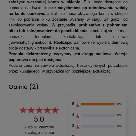
założysz wcześniej konto w sklepie.
Pliki będą dostępne do
pobrania na Twoim koncie
natychmiast po odnotowaniu wpłaty
na konto bankowe.
Jeżeli nie masz aktywnego konta w sklepie
link do pobrania pliku zostanie wysłany w ciągu 24 godz. od
zaksięgowania wpłaty.
W przypadku
problemów z pobraniem
pliku lub zalogowaniem do panelu klienta
skontaktuj się ze mną
poprzez formularz kontaktowy lub mailowo
(
nowehafty@gmail.com
). Realizując zamówienie wybierz darmową
opcję dostawy - przesyłka elektroniczna.
Produkt elektroniczny, wysyłany jest drogą mailową. Wersja
papierowa nie jest dostępna.
Podana cena nie zawiera aktualizacji treści cyfrowych po zakupie
przez kupującego, w przypadku ich późniejszej aktualizacji.
Opinie
(2)
5
100%
4
0%
5.0
3
0%
2
opinii klientów
z całego okresu