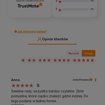
2
0%
zebranych i zweryfikowanych przez
1
0%
Jak zbieramy opinie?
Opinie klientów
Wyczyść
Szukaj
Anna
zweryfikowano
5
Świetne rady, wszystko bardzo czytelne. Zbiór
pomysłów, które ciężko znaleźć gdzie indziej. Do
tego podane w ładnej formie.