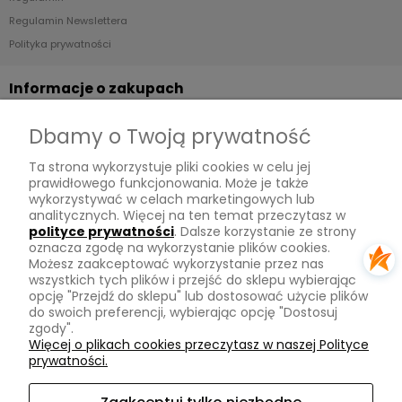
Regulamin Newslettera
Polityka prywatności
Informacje o zakupach
Dostawa
Dbamy o Twoją prywatność
Płatności
Ta strona wykorzystuje pliki cookies w celu jej
Zwroty
prawidłowego funkcjonowania. Może je także
wykorzystywać w celach marketingowych lub
Tu mnie znajdziesz
analitycznych. Więcej na ten temat przeczytasz w
polityce prywatności
. Dalsze korzystanie ze strony
oznacza zgodę na wykorzystanie plików cookies.
Kontakt
Możesz zaakceptować wykorzystanie przez nas
O mnie
wszystkich tych plików i przejść do sklepu wybierając
opcję "Przejdź do sklepu" lub dostosować użycie plików
Instagram
do swoich preferencji, wybierając opcję "Dostosuj
zgody".
Na skróty
Więcej o plikach cookies przeczytasz w naszej Polityce
prywatności.
Pasmanteria
Nowości