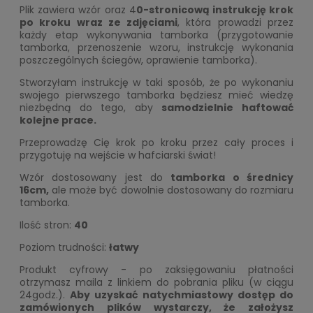
Plik zawiera wzór oraz 4
0-stronicową instrukcję krok
po kroku wraz ze zdjęciami
, która prowadzi przez
każdy etap wykonywania tamborka (przygotowanie
tamborka, przenoszenie wzoru, instrukcję wykonania
poszczególnych ściegów, oprawienie tamborka).
Stworzyłam instrukcję w taki sposób, że po wykonaniu
swojego pierwszego tamborka będziesz mieć wiedzę
niezbędną do tego, aby
samodzielnie haftować
kolejne prace.
Przeprowadzę Cię krok po kroku przez cały proces i
przygotuję na wejście w hafciarski świat!
Wzór dostosowany jest do
tamborka o średnicy
16cm,
ale może być dowolnie dostosowany do rozmiaru
tamborka.
Ilość stron:
40
Poziom trudności:
łatwy
Produkt cyfrowy - po zaksięgowaniu płatności
otrzymasz maila z linkiem do pobrania pliku (w ciągu
24godz.).
Aby uzyskać natychmiastowy dostęp do
zamówionych plików wystarczy, że założysz