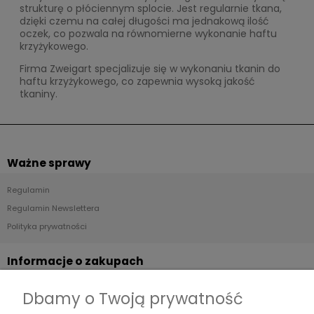
strukturę o płóciennym splocie. Jest regularnie tkana,
dzięki czemu na całej długości ma jednakową ilość
oczek, co pozwala na równomierne wykonanie haftu
krzyżykowego.
Firma Zweigart specjalizuje się w wykonaniu tkanin do
haftu krzyżykowego, co zapewnia wysoką jakość
tkaniny.
Ważne sprawy
Regulamin
Regulamin Newslettera
Polityka prywatności
Informacje o zakupach
Dostawa
Dbamy o Twoją prywatność
Płatności