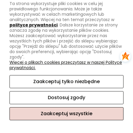
Ta strona wykorzystuje pliki cookies w celu jej
Zwroty
prawidłowego funkcjonowania. Może je także
wykorzystywać w celach marketingowych lub
Tu mnie znajdziesz
analitycznych. Więcej na ten temat przeczytasz w
polityce prywatności
. Dalsze korzystanie ze strony
oznacza zgodę na wykorzystanie plików cookies.
Kontakt
Możesz zaakceptować wykorzystanie przez nas
O mnie
wszystkich tych plików i przejść do sklepu wybierając
opcję "Przejdź do sklepu" lub dostosować użycie plików
Instagram
do swoich preferencji, wybierając opcję "Dostosuj
zgody".
Na skróty
Więcej o plikach cookies przeczytasz w naszej Polityce
prywatności.
Pasmanteria
Nowości
Zaakceptuj tylko niezbędne
Promocje
Dostosuj zgody
Zaakceptuj wszystkie
Sklep internetowy Shoper.pl
Facebook
Instagram