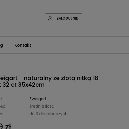
ZALOGUJ SIĘ
og
Kontakt
eigart - naturalny ze złotą nitką 18
t 32 ct 35x42cm
t:
Zweigart
ść:
średnia ilość
w:
do 3 dni roboczych
 zł