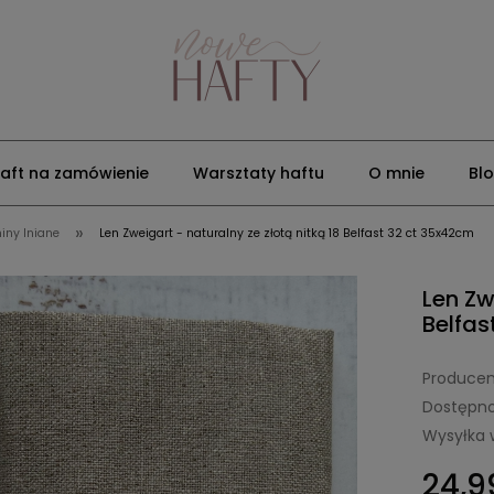
aft na zamówienie
Warsztaty haftu
O mnie
Bl
»
iny lniane
Len Zweigart - naturalny ze złotą nitką 18 Belfast 32 ct 35x42cm
Len Zw
Belfas
Producen
Dostępno
Wysyłka 
24,99