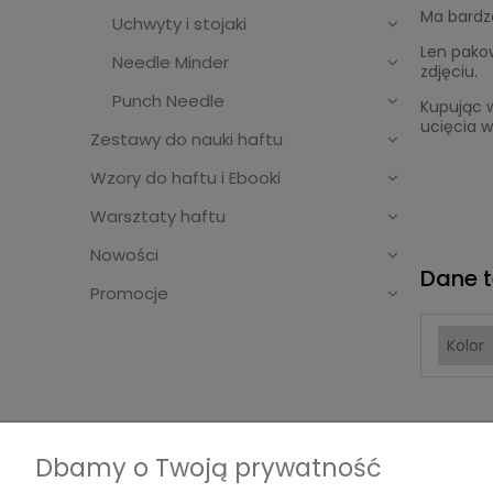
Ma bardzo
Uchwyty i stojaki
Len pako
Needle Minder
zdjęciu.
Punch Needle
Kupując w
ucięcia w
Zestawy do nauki haftu
Wzory do haftu i Ebooki
Warsztaty haftu
Nowości
Dane t
Promocje
Kolor
Dbamy o Twoją prywatność