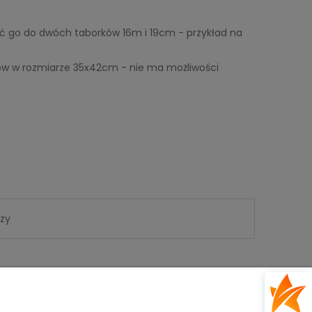
ć go do dwóch taborków 16m i 19cm - przykład na
ków w rozmiarze 35x42cm - nie ma możliwości
ązy