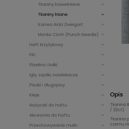
Tkaniny bawełniane
Tkaniny lniane
Kanwa Aida Zweigart
Monks Cloth (Punch Needle)
Haft krzyżykowy
Filc
Flizelina i kalki
Igły, szpilki, nawlekacze
Pisaki i długopisy
Opis
Kleje
Tkanina B
Nożyczki do haftu
/ 32ct).
Akcesoria do haftu
Tkanina p
czemu rów
Przechowywanie mulin