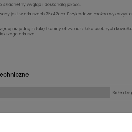
 szlachetny wygląd i doskonałą jakość.
wany jest w arkuszach 35x42cm. Przykładowo można wykorzysta
ięcej niż jedną sztukę tkaniny otrzymasz kilka osobnych kawał
iększego arkusza.
echniczne
Beże i br