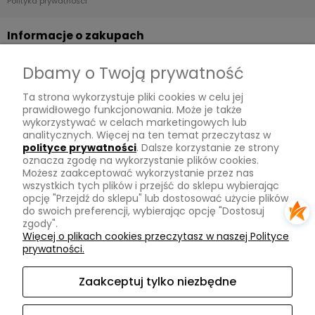
Polityka prywatności
Informacje o zakupach
Dostawa
Dbamy o Twoją prywatność
Płatności
Ta strona wykorzystuje pliki cookies w celu jej
Zwroty
prawidłowego funkcjonowania. Może je także
wykorzystywać w celach marketingowych lub
Tu mnie znajdziesz
analitycznych. Więcej na ten temat przeczytasz w
polityce prywatności
. Dalsze korzystanie ze strony
oznacza zgodę na wykorzystanie plików cookies.
Kontakt
Możesz zaakceptować wykorzystanie przez nas
O mnie
wszystkich tych plików i przejść do sklepu wybierając
opcję "Przejdź do sklepu" lub dostosować użycie plików
Instagram
do swoich preferencji, wybierając opcję "Dostosuj
zgody".
Na skróty
Więcej o plikach cookies przeczytasz w naszej Polityce
prywatności.
Pasmanteria
Nowości
Zaakceptuj tylko niezbędne
Promocje