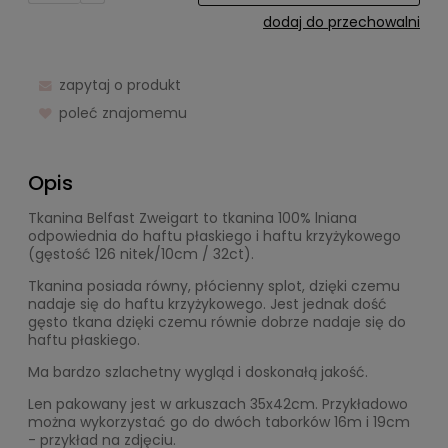
dodaj do przechowalni
zapytaj o produkt
poleć znajomemu
Opis
Tkanina Belfast Zweigart to tkanina 100% lniana
odpowiednia do haftu płaskiego i haftu krzyżykowego
(gęstość 126 nitek/10cm / 32ct).
Tkanina posiada równy, płócienny splot, dzięki czemu
nadaje się do haftu krzyżykowego. Jest jednak dość
gęsto tkana dzięki czemu równie dobrze nadaje się do
haftu płaskiego.
Ma bardzo szlachetny wygląd i doskonałą jakość.
Len pakowany jest w arkuszach 35x42cm. Przykładowo
można wykorzystać go do dwóch taborków 16m i 19cm
- przykład na zdjęciu.