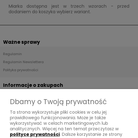
Miarka dostępna jest w trzech wzorach - przed
dodaniem do koszyka wybierz wariant.
Ważne sprawy
Regulamin
Regulamin Newslettera
Polityka prywatności
Informacje o zakupach
Dostawa
Dbamy o Twoją prywatność
Płatności
Ta strona wykorzystuje pliki cookies w celu jej
Zwroty
prawidłowego funkcjonowania. Może je także
wykorzystywać w celach marketingowych lub
Tu mnie znajdziesz
analitycznych. Więcej na ten temat przeczytasz w
polityce prywatności
. Dalsze korzystanie ze strony