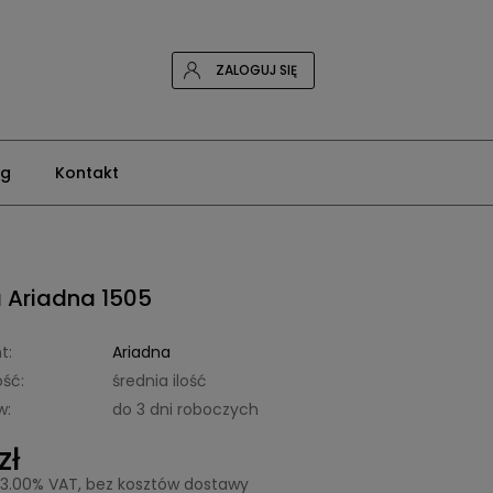
ZALOGUJ SIĘ
og
Kontakt
 Ariadna 1505
t:
Ariadna
ść:
średnia ilość
w:
do 3 dni roboczych
zł
23.00% VAT, bez kosztów dostawy