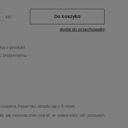
+
Do koszyka
szt.
-
dodaj do przechowalni
taj o produkt
eć znajomemu
wana. Pasemko składa się z 6 nitek.
że się nieznacznie różnić w zależności od ustawień