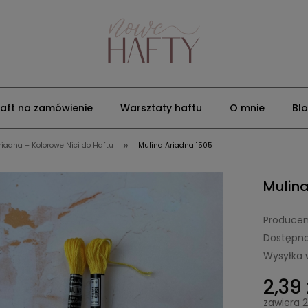
aft na zamówienie
Warsztaty haftu
O mnie
Bl
»
riadna – Kolorowe Nici do Haftu
Mulina Ariadna 1505
Mulina
Producen
Dostępno
Wysyłka 
2,39 
zawiera 