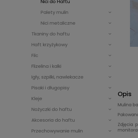
Nici do Haftu
Palety mulin
Nici metaliczne
Tkaniny do haftu
Haft krzyżykowy
Filc
Flizelina i kalki
Igły, szpilki, nawlekacze
Pisaki i długopisy
Opis
Kleje
Mulina b
Nożyczki do haftu
Pakowana
Akcesoria do haftu
Zdjęcia p
monitora
Przechowywanie mulin