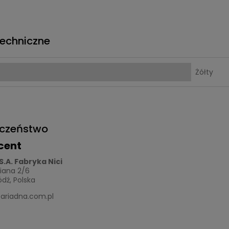
echniczne
Żółty
eczeństwo
cent
S.A. Fabryka Nici
niana 2/6
dź, Polska
ariadna.com.pl