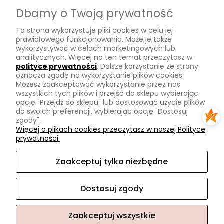
Dostawa
Dbamy o Twoją prywatność
Płatności
Ta strona wykorzystuje pliki cookies w celu jej
Zwroty
prawidłowego funkcjonowania. Może je także
wykorzystywać w celach marketingowych lub
Tu mnie znajdziesz
analitycznych. Więcej na ten temat przeczytasz w
polityce prywatności
. Dalsze korzystanie ze strony
oznacza zgodę na wykorzystanie plików cookies.
Kontakt
Możesz zaakceptować wykorzystanie przez nas
O mnie
wszystkich tych plików i przejść do sklepu wybierając
opcję "Przejdź do sklepu" lub dostosować użycie plików
Instagram
do swoich preferencji, wybierając opcję "Dostosuj
zgody".
Na skróty
Więcej o plikach cookies przeczytasz w naszej Polityce
prywatności.
Pasmanteria
Nowości
Zaakceptuj tylko niezbędne
Promocje
Dostosuj zgody
Zaakceptuj wszystkie
Sklep internetowy Shoper.pl