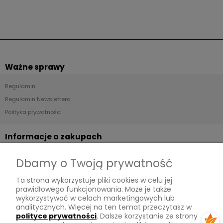
Ważne sprawy
Regulamin
Regulamin Newslettera
Polityka prywatności
Informacje o zakupach
Dostawa
Dbamy o Twoją prywatność
Płatności
Ta strona wykorzystuje pliki cookies w celu jej
Zwroty
prawidłowego funkcjonowania. Może je także
wykorzystywać w celach marketingowych lub
Tu mnie znajdziesz
analitycznych. Więcej na ten temat przeczytasz w
polityce prywatności
. Dalsze korzystanie ze strony