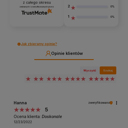
z całego okresu
2
0%
zebranych i zweryfikowanych przez
1
0%
Jak zbieramy opinie?
Opinie klientów
Wyczyść
Szukaj
Hanna
zweryfikowano
5
Ocena klienta:
Doskonale
12/23/2022