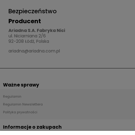
Bezpieczeństwo
Producent
Ariadna S.A. Fabryka Nici
ul. Niciarniana 2/6
92-208 Łódź, Polska
ariadna@ariadna.com.pl
Ważne sprawy
Regulamin
Regulamin Newslettera
Polityka prywatności
Informacje o zakupach