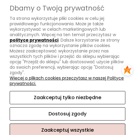
Dostawa
Dbamy o Twoją prywatność
Płatności
Ta strona wykorzystuje pliki cookies w celu jej
Zwroty
prawidłowego funkcjonowania. Może je także
wykorzystywać w celach marketingowych lub
Tu mnie znajdziesz
analitycznych. Więcej na ten temat przeczytasz w
polityce prywatności
. Dalsze korzystanie ze strony
oznacza zgodę na wykorzystanie plików cookies.
Kontakt
Możesz zaakceptować wykorzystanie przez nas
O mnie
wszystkich tych plików i przejść do sklepu wybierając
opcję "Przejdź do sklepu" lub dostosować użycie plików
Instagram
do swoich preferencji, wybierając opcję "Dostosuj
zgody".
Na skróty
Więcej o plikach cookies przeczytasz w naszej Polityce
prywatności.
Pasmanteria
Nowości
Zaakceptuj tylko niezbędne
Promocje
Dostosuj zgody
Zaakceptuj wszystkie
Sklep internetowy Shoper.pl