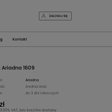
ZALOGUJ SIĘ
og
Kontakt
 Ariadna 1609
t:
Ariadna
ść:
średnia ilość
w:
do 3 dni roboczych
zł
23.00% VAT, bez kosztów dostawy