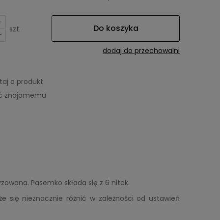
+
Do koszyka
szt.
-
dodaj do przechowalni
taj o produkt
eć znajomemu
wana. Pasemko składa się z 6 nitek.
że się nieznacznie różnić w zależności od ustawień