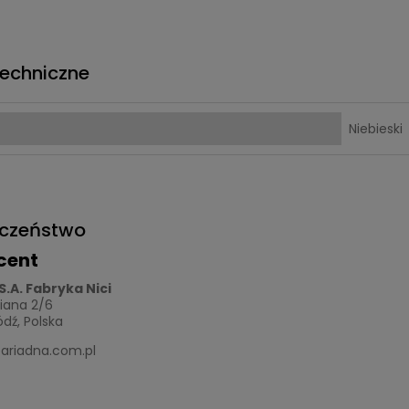
echniczne
Niebieski
eczeństwo
cent
S.A. Fabryka Nici
niana 2/6
dź, Polska
ariadna.com.pl