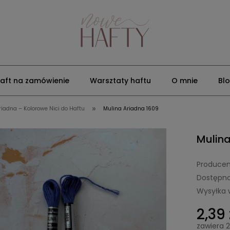
aft na zamówienie
Warsztaty haftu
O mnie
Bl
»
riadna – Kolorowe Nici do Haftu
Mulina Ariadna 1609
Mulina
Producen
Dostępno
Wysyłka 
2,39 
zawiera 