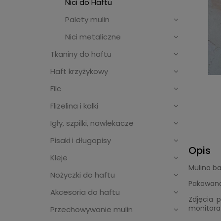
Nici do Haftu
Palety mulin
Nici metaliczne
Tkaniny do haftu
Haft krzyżykowy
Filc
Flizelina i kalki
Igły, szpilki, nawlekacze
Pisaki i długopisy
Opis
Kleje
Mulina b
Nożyczki do haftu
Pakowana
Akcesoria do haftu
Zdjęcia p
monitora
Przechowywanie mulin