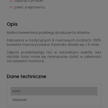
zapytaj o produkt
poleć znajomemu
Opis
Mulina bawełniana polskiego producenta Ariadna.
Pakowana w tradycyjnych 8 metrowych motkach. 100%
bawełna merceryzowana. Pasemko składa się z 6 nitek.
Zdjęcia przedstawiają nici w naturalnym świetle, bez
obróbki. Kolor może się nieznacznie różnić w zależności
od ustawień monitora.
Dane techniczne
Kolor
Niebieski