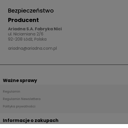
Bezpieczeństwo
Producent
Ariadna S.A. Fabryka Nici
ul. Niciarniana 2/6
92-208 Łódź, Polska
ariadna@ariadna.com.pl
Ważne sprawy
Regulamin
Regulamin Newslettera
Polityka prywatności
Informacje o zakupach