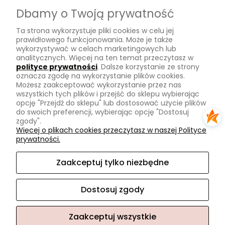
Dostawa
Dbamy o Twoją prywatność
Płatności
Ta strona wykorzystuje pliki cookies w celu jej
Zwroty
prawidłowego funkcjonowania. Może je także
wykorzystywać w celach marketingowych lub
Tu mnie znajdziesz
analitycznych. Więcej na ten temat przeczytasz w
polityce prywatności
. Dalsze korzystanie ze strony
oznacza zgodę na wykorzystanie plików cookies.
Kontakt
Możesz zaakceptować wykorzystanie przez nas
O mnie
wszystkich tych plików i przejść do sklepu wybierając
opcję "Przejdź do sklepu" lub dostosować użycie plików
Instagram
do swoich preferencji, wybierając opcję "Dostosuj
zgody".
Na skróty
Więcej o plikach cookies przeczytasz w naszej Polityce
prywatności.
Pasmanteria
Nowości
Zaakceptuj tylko niezbędne
Promocje
Dostosuj zgody
Zaakceptuj wszystkie
Sklep internetowy Shoper.pl