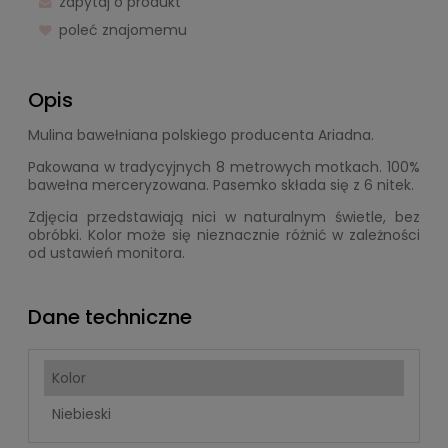
zapytaj o produkt
poleć znajomemu
Opis
Mulina bawełniana polskiego producenta Ariadna.
Pakowana w tradycyjnych 8 metrowych motkach. 100%
bawełna merceryzowana. Pasemko składa się z 6 nitek.
Zdjęcia przedstawiają nici w naturalnym świetle, bez
obróbki. Kolor może się nieznacznie różnić w zależności
od ustawień monitora.
Dane techniczne
Kolor
Niebieski