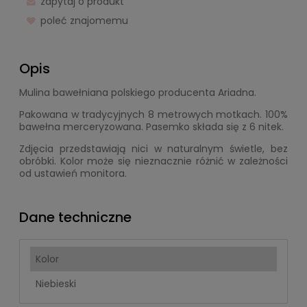
zapytaj o produkt
poleć znajomemu
Opis
Mulina bawełniana polskiego producenta Ariadna.
Pakowana w tradycyjnych 8 metrowych motkach. 100%
bawełna merceryzowana. Pasemko składa się z 6 nitek.
Zdjęcia przedstawiają nici w naturalnym świetle, bez
obróbki. Kolor może się nieznacznie różnić w zależności
od ustawień monitora.
Dane techniczne
Kolor
Niebieski