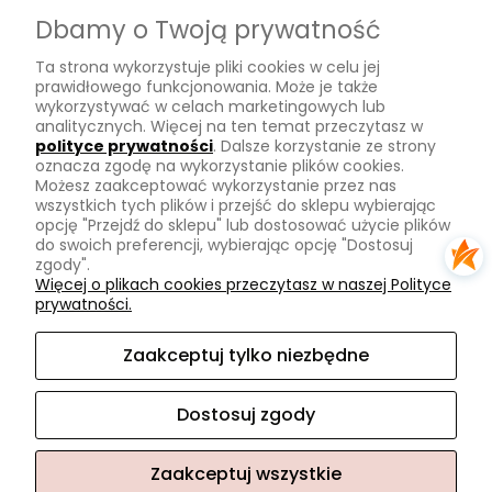
Dostawa
Dbamy o Twoją prywatność
Płatności
Ta strona wykorzystuje pliki cookies w celu jej
Zwroty
prawidłowego funkcjonowania. Może je także
wykorzystywać w celach marketingowych lub
Tu mnie znajdziesz
analitycznych. Więcej na ten temat przeczytasz w
polityce prywatności
. Dalsze korzystanie ze strony
oznacza zgodę na wykorzystanie plików cookies.
Kontakt
Możesz zaakceptować wykorzystanie przez nas
O mnie
wszystkich tych plików i przejść do sklepu wybierając
opcję "Przejdź do sklepu" lub dostosować użycie plików
Instagram
do swoich preferencji, wybierając opcję "Dostosuj
zgody".
Na skróty
Więcej o plikach cookies przeczytasz w naszej Polityce
prywatności.
Pasmanteria
Nowości
Zaakceptuj tylko niezbędne
Promocje
Dostosuj zgody
Zaakceptuj wszystkie
Sklep internetowy Shoper.pl