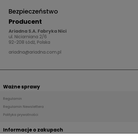
Bezpieczeństwo
Producent
Ariadna S.A. Fabryka Nici
ul. Niciarniana 2/6
92-208 Łódź, Polska
ariadna@ariadna.com.pl
Ważne sprawy
Regulamin
Regulamin Newslettera
Polityka prywatności
Informacje o zakupach