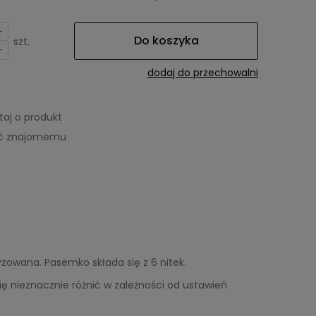
+
Do koszyka
szt.
-
dodaj do przechowalni
taj o produkt
eć znajomemu
wana. Pasemko składa się z 6 nitek.
się nieznacznie różnić w zależności od ustawień