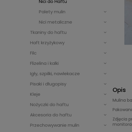
Nici do Haftu
Palety mulin
Nici metaliczne
Tkaniny do haftu
Haft krzyżykowy
Filc
Flizelina i kalki
Igły, szpilki, nawlekacze
Pisaki i długopisy
Opis
Kleje
Mulina b
Nożyczki do haftu
Pakowana
Akcesoria do haftu
Zdjęcia p
monitora
Przechowywanie mulin