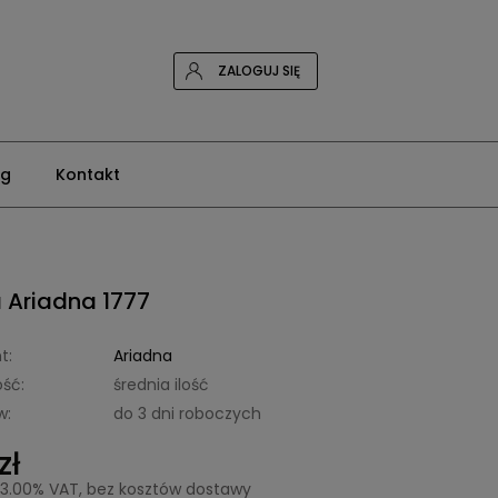
ZALOGUJ SIĘ
og
Kontakt
 Ariadna 1777
t:
Ariadna
ść:
średnia ilość
w:
do 3 dni roboczych
zł
23.00% VAT, bez kosztów dostawy