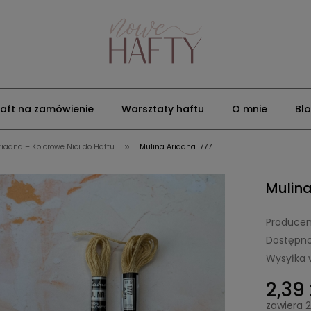
aft na zamówienie
Warsztaty haftu
O mnie
Bl
»
riadna – Kolorowe Nici do Haftu
Mulina Ariadna 1777
Mulina
Producen
Dostępno
Wysyłka 
2,39 
zawiera 