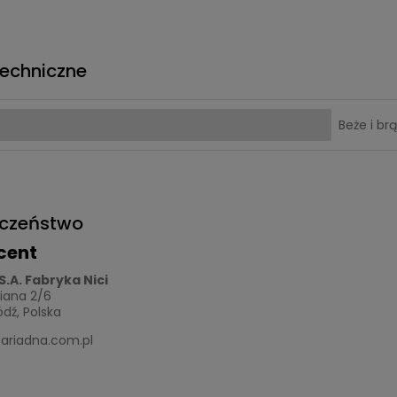
echniczne
Beże i br
eczeństwo
cent
S.A. Fabryka Nici
niana 2/6
dź, Polska
ariadna.com.pl