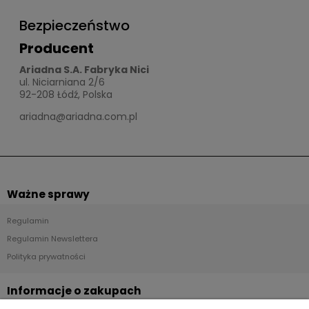
Bezpieczeństwo
Producent
Ariadna S.A. Fabryka Nici
ul. Niciarniana 2/6
92-208 Łódź, Polska
ariadna@ariadna.com.pl
Ważne sprawy
Regulamin
Regulamin Newslettera
Polityka prywatności
Informacje o zakupach