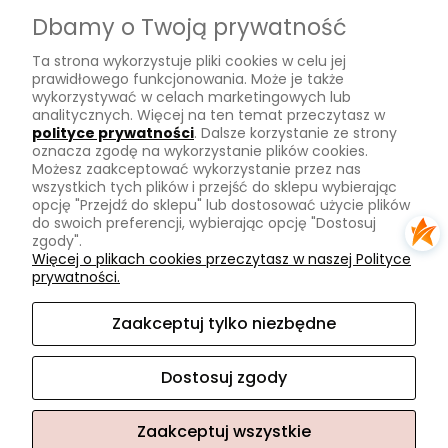
Dostawa
Dbamy o Twoją prywatność
Płatności
Ta strona wykorzystuje pliki cookies w celu jej
Zwroty
prawidłowego funkcjonowania. Może je także
wykorzystywać w celach marketingowych lub
Tu mnie znajdziesz
analitycznych. Więcej na ten temat przeczytasz w
polityce prywatności
. Dalsze korzystanie ze strony
oznacza zgodę na wykorzystanie plików cookies.
Kontakt
Możesz zaakceptować wykorzystanie przez nas
O mnie
wszystkich tych plików i przejść do sklepu wybierając
opcję "Przejdź do sklepu" lub dostosować użycie plików
Instagram
do swoich preferencji, wybierając opcję "Dostosuj
zgody".
Na skróty
Więcej o plikach cookies przeczytasz w naszej Polityce
prywatności.
Pasmanteria
Nowości
Zaakceptuj tylko niezbędne
Promocje
Dostosuj zgody
Zaakceptuj wszystkie
Sklep internetowy Shoper.pl