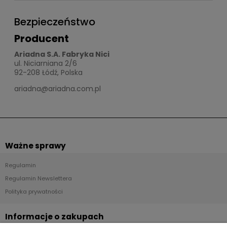
Bezpieczeństwo
Producent
Ariadna S.A. Fabryka Nici
ul. Niciarniana 2/6
92-208 Łódź, Polska
ariadna@ariadna.com.pl
Ważne sprawy
Regulamin
Regulamin Newslettera
Polityka prywatności
Informacje o zakupach