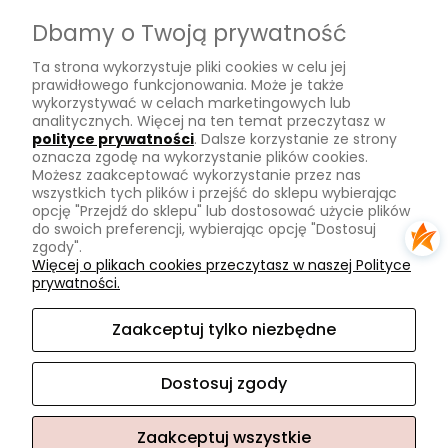
Dostawa
Dbamy o Twoją prywatność
Płatności
Ta strona wykorzystuje pliki cookies w celu jej
Zwroty
prawidłowego funkcjonowania. Może je także
wykorzystywać w celach marketingowych lub
Tu mnie znajdziesz
analitycznych. Więcej na ten temat przeczytasz w
polityce prywatności
. Dalsze korzystanie ze strony
oznacza zgodę na wykorzystanie plików cookies.
Kontakt
Możesz zaakceptować wykorzystanie przez nas
O mnie
wszystkich tych plików i przejść do sklepu wybierając
opcję "Przejdź do sklepu" lub dostosować użycie plików
Instagram
do swoich preferencji, wybierając opcję "Dostosuj
zgody".
Na skróty
Więcej o plikach cookies przeczytasz w naszej Polityce
prywatności.
Pasmanteria
Nowości
Zaakceptuj tylko niezbędne
Promocje
Dostosuj zgody
Zaakceptuj wszystkie