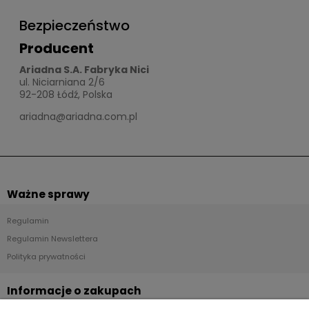
Bezpieczeństwo
Producent
Ariadna S.A. Fabryka Nici
ul. Niciarniana 2/6
92-208 Łódź, Polska
ariadna@ariadna.com.pl
Ważne sprawy
Regulamin
Regulamin Newslettera
Polityka prywatności
Informacje o zakupach