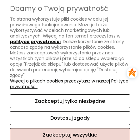
Dostawa
Dbamy o Twoją prywatność
Płatności
Ta strona wykorzystuje pliki cookies w celu jej
Zwroty
prawidłowego funkcjonowania. Może je także
wykorzystywać w celach marketingowych lub
Tu mnie znajdziesz
analitycznych. Więcej na ten temat przeczytasz w
polityce prywatności
. Dalsze korzystanie ze strony
oznacza zgodę na wykorzystanie plików cookies.
Kontakt
Możesz zaakceptować wykorzystanie przez nas
O mnie
wszystkich tych plików i przejść do sklepu wybierając
opcję "Przejdź do sklepu" lub dostosować użycie plików
Instagram
do swoich preferencji, wybierając opcję "Dostosuj
zgody".
Na skróty
Więcej o plikach cookies przeczytasz w naszej Polityce
prywatności.
Pasmanteria
Nowości
Zaakceptuj tylko niezbędne
Promocje
Dostosuj zgody
Zaakceptuj wszystkie
Sklep internetowy Shoper.pl