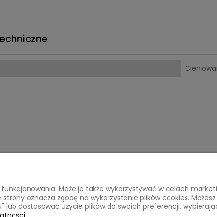
echniczne
Cieniowa
ego funkcjonowania. Może je także wykorzystywać w celach marke
acje o zakupach
Tu mnie znajdziesz
ze strony oznacza zgodę na wykorzystanie plików cookies. Możes
pu" lub dostosować użycie plików do swoich preferencji, wybierają
Kontakt
atności.