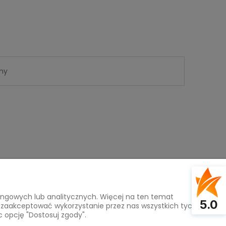
ny
tingowych lub analitycznych. Więcej na ten temat
Na skróty
5.0
z zaakceptować wykorzystanie przez nas wszystkich tych
c opcję "Dostosuj zgody".
Pasmanteria