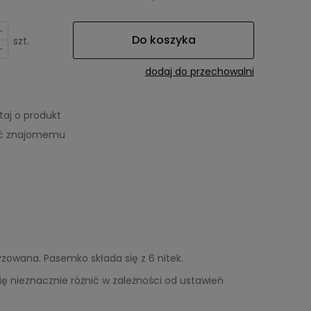
+
Do koszyka
szt.
-
dodaj do przechowalni
taj o produkt
eć znajomemu
wana. Pasemko składa się z 6 nitek.
się nieznacznie różnić w zależności od ustawień