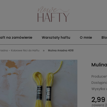
aft na zamówienie
Warsztaty haftu
O mnie
Bl
»
riadna – Kolorowe Nici do Haftu
Mulina Ariadna 4018
Mulina
Producen
Dostępno
Wysyłka 
2,99 
zawiera 