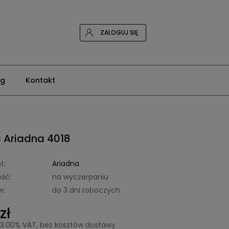
ZALOGUJ SIĘ
og
Kontakt
 Ariadna 4018
t:
Ariadna
ść:
na wyczerpaniu
w:
do 3 dni roboczych
zł
23.00% VAT, bez kosztów dostawy