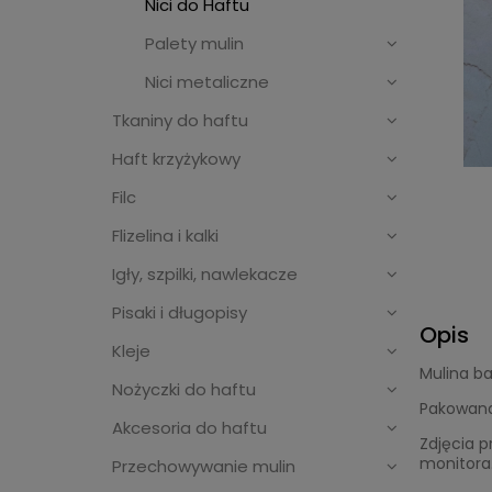
Nici do Haftu
Palety mulin
Nici metaliczne
Tkaniny do haftu
Haft krzyżykowy
Filc
Flizelina i kalki
Igły, szpilki, nawlekacze
Pisaki i długopisy
Opis
Kleje
Mulina b
Nożyczki do haftu
Pakowana
Akcesoria do haftu
Zdjęcia p
monitora
Przechowywanie mulin