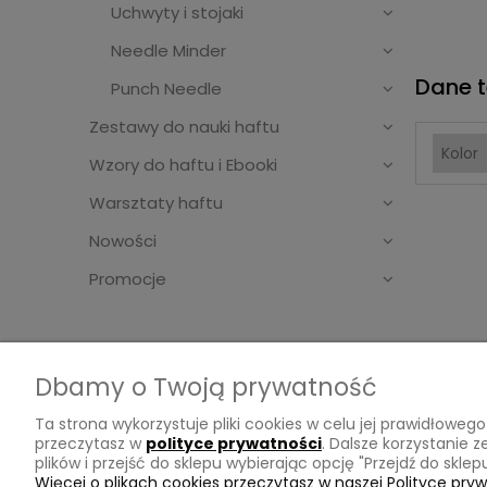
Uchwyty i stojaki
Needle Minder
Dane t
Punch Needle
Zestawy do nauki haftu
Kolor
Wzory do haftu i Ebooki
Warsztaty haftu
Nowości
Promocje
Dbamy o Twoją prywatność
Ta strona wykorzystuje pliki cookies w celu jej prawidłow
Ważne sprawy
Inform
przeczytasz w
polityce prywatności
. Dalsze korzystanie 
plików i przejść do sklepu wybierając opcję "Przejdź do skle
Regulamin
Dostawa
Więcej o plikach cookies przeczytasz w naszej Polityce pryw