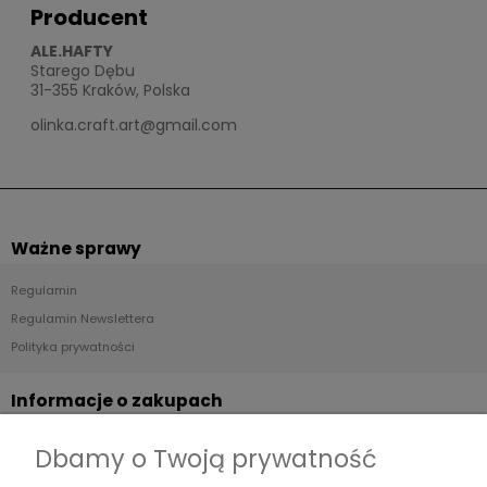
Producent
ALE.HAFTY
Starego Dębu
31-355 Kraków, Polska
olinka.craft.art@gmail.com
Ważne sprawy
Regulamin
Regulamin Newslettera
Polityka prywatności
Informacje o zakupach
Dostawa
Dbamy o Twoją prywatność
Płatności