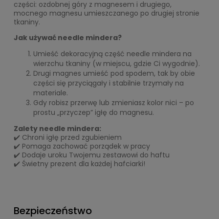
części: ozdobnej góry z magnesem i drugiego,
mocnego magnesu umieszczanego po drugiej stronie
tkaniny.
Jak używać needle mindera?
Umieść dekoracyjną część needle mindera na
wierzchu tkaniny (w miejscu, gdzie Ci wygodnie).
Drugi magnes umieść pod spodem, tak by obie
części się przyciągały i stabilnie trzymały na
materiale.
Gdy robisz przerwę lub zmieniasz kolor nici – po
prostu „przyczep” igłę do magnesu.
Zalety needle mindera:
✔️ Chroni igłę przed zgubieniem
✔️ Pomaga zachować porządek w pracy
✔️ Dodaje uroku Twojemu zestawowi do haftu
✔️ Świetny prezent dla każdej hafciarki!
Bezpieczeństwo