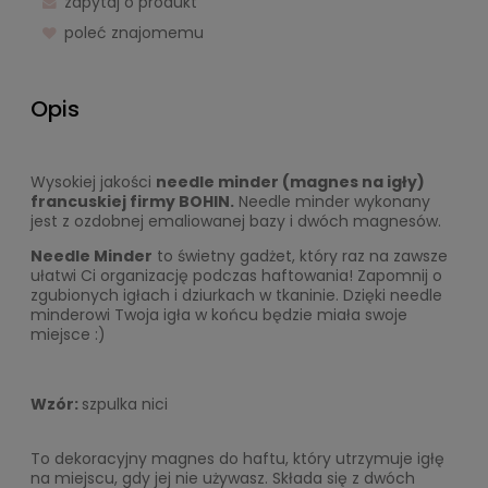
zapytaj o produkt
poleć znajomemu
Opis
Wysokiej jakości
needle minder (magnes na igły)
francuskiej firmy BOHIN.
Needle minder wykonany
jest z ozdobnej emaliowanej bazy i dwóch magnesów.
Needle Minder
to świetny gadżet, który raz na zawsze
ułatwi Ci organizację podczas haftowania! Zapomnij o
zgubionych igłach i dziurkach w tkaninie. Dzięki needle
minderowi Twoja igła w końcu będzie miała swoje
miejsce :)
Wzór:
szpulka nici
To dekoracyjny magnes do haftu, który utrzymuje igłę
na miejscu, gdy jej nie używasz. Składa się z dwóch