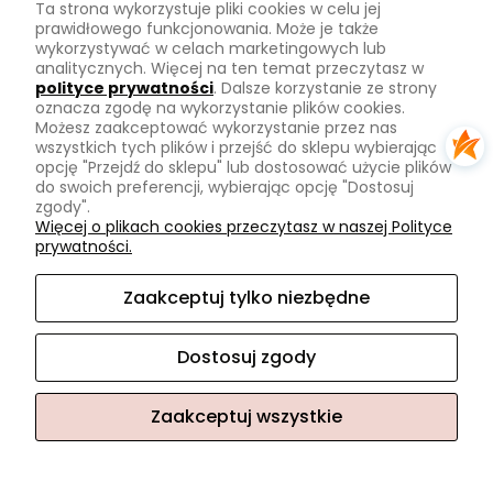
Ta strona wykorzystuje pliki cookies w celu jej
Zwroty
prawidłowego funkcjonowania. Może je także
wykorzystywać w celach marketingowych lub
Tu mnie znajdziesz
analitycznych. Więcej na ten temat przeczytasz w
polityce prywatności
. Dalsze korzystanie ze strony
oznacza zgodę na wykorzystanie plików cookies.
Kontakt
Możesz zaakceptować wykorzystanie przez nas
O mnie
wszystkich tych plików i przejść do sklepu wybierając
opcję "Przejdź do sklepu" lub dostosować użycie plików
Instagram
do swoich preferencji, wybierając opcję "Dostosuj
zgody".
Na skróty
Więcej o plikach cookies przeczytasz w naszej Polityce
prywatności.
Pasmanteria
Nowości
Zaakceptuj tylko niezbędne
Promocje
Dostosuj zgody
Zaakceptuj wszystkie
Sklep internetowy Shoper.pl
Facebook
Instagram