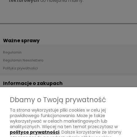
tekturowych
do nawijania muliny.
Ważne sprawy
Regulamin
Regulamin Newslettera
Polityka prywatności
Informacje o zakupach
Dostawa
Dbamy o Twoją prywatność
Płatności
Ta strona wykorzystuje pliki cookies w celu jej
Zwroty
prawidłowego funkcjonowania. Może je także
wykorzystywać w celach marketingowych lub
Tu mnie znajdziesz
analitycznych. Więcej na ten temat przeczytasz w
polityce prywatności
. Dalsze korzystanie ze strony