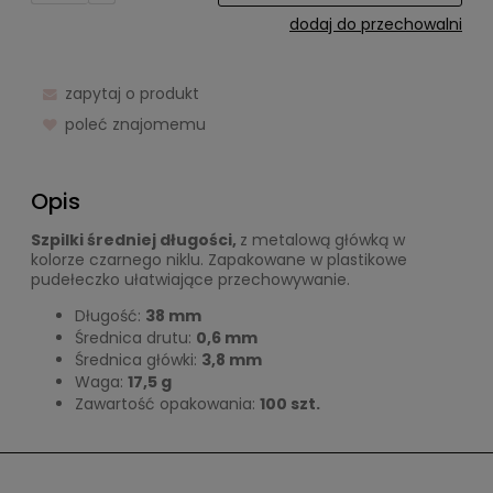
dodaj do przechowalni
zapytaj o produkt
poleć znajomemu
Opis
Szpilki średniej długości,
z metalową główką w
kolorze czarnego niklu. Zapakowane w plastikowe
pudełeczko ułatwiające przechowywanie.
Długość:
38 mm
Średnica drutu:
0,6 mm
Średnica główki:
3,8 mm
Waga:
17,5 g
Zawartość opakowania:
100 szt.