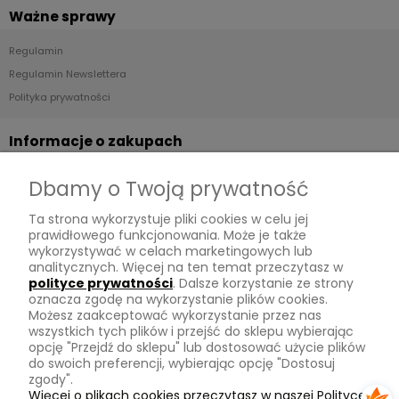
Ważne sprawy
Regulamin
Regulamin Newslettera
Polityka prywatności
Informacje o zakupach
Dostawa
Dbamy o Twoją prywatność
Płatności
Ta strona wykorzystuje pliki cookies w celu jej
Zwroty
prawidłowego funkcjonowania. Może je także
wykorzystywać w celach marketingowych lub
Tu mnie znajdziesz
analitycznych. Więcej na ten temat przeczytasz w
polityce prywatności
. Dalsze korzystanie ze strony
oznacza zgodę na wykorzystanie plików cookies.
Kontakt
Możesz zaakceptować wykorzystanie przez nas
O mnie
wszystkich tych plików i przejść do sklepu wybierając
opcję "Przejdź do sklepu" lub dostosować użycie plików
Instagram
do swoich preferencji, wybierając opcję "Dostosuj
zgody".
Na skróty
Więcej o plikach cookies przeczytasz w naszej Polityce