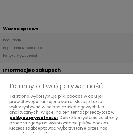
Ważne sprawy
Regulamin
Regulamin Newslettera
Polityka prywatności
Informacje o zakupach
Dostawa
Dbamy o Twoją prywatność
Płatności
Ta strona wykorzystuje pliki cookies w celu jej
Zwroty
prawidłowego funkcjonowania. Może je także
wykorzystywać w celach marketingowych lub
Tu mnie znajdziesz
analitycznych. Więcej na ten temat przeczytasz w
polityce prywatności
. Dalsze korzystanie ze strony
oznacza zgodę na wykorzystanie plików cookies.
Kontakt
Możesz zaakceptować wykorzystanie przez nas
O mnie