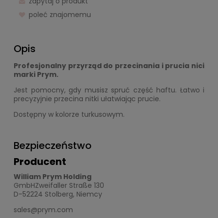
zapytaj o produkt
poleć znajomemu
Opis
Profesjonalny przyrząd do przecinania i prucia nici
marki Prym.
Jest pomocny, gdy musisz spruć część haftu. Łatwo i
precyzyjnie przecina nitki ułatwiając prucie.
Dostępny w kolorze turkusowym.
Bezpieczeństwo
Producent
William Prym Holding
GmbHZweifaller Straße 130
D-52224 Stolberg, Niemcy
sales@prym.com