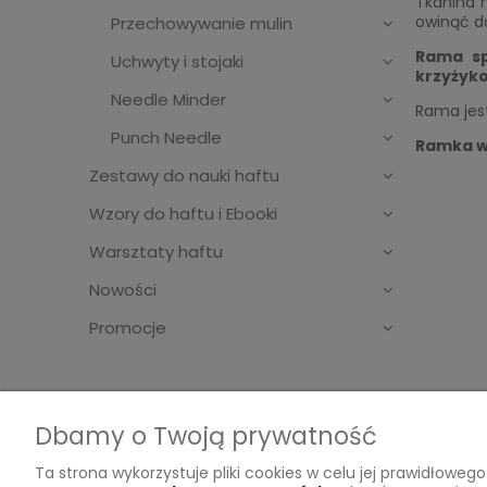
Tkanina m
owinąć d
Przechowywanie mulin
Rama sp
Uchwyty i stojaki
krzyżyk
Needle Minder
Rama jest
Punch Needle
Ramka w
Zestawy do nauki haftu
Wzory do haftu i Ebooki
Warsztaty haftu
Nowości
Promocje
Dbamy o Twoją prywatność
Ta strona wykorzystuje pliki cookies w celu jej prawidłow
Ważne sprawy
Inform