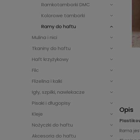
Ramkotamborki DMC
Kolorowe tamborki
Ramy do haftu
Mulina i nici
Tkaniny do haftu
Haft krzyżykowy
Filc
Flizelina i kalki
Igły, szpilki, nawlekacze
Pisaki i długopisy
Opis
Kleje
Plastik
Nożyczki do haftu
Rama jes
Akcesoria do haftu