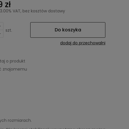
 zł
23.00% VAT, bez kosztów dostawy
+
Do koszyka
szt.
-
dodaj do przechowalni
taj o produkt
eć znajomemu
ych rozmiarach.