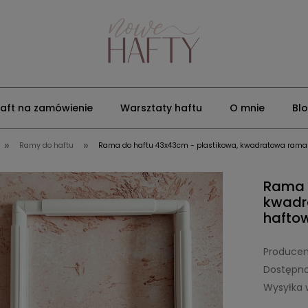
aft na zamówienie
Warsztaty haftu
O mnie
Bl
»
»
Ramy do haftu
Rama do haftu 43x43cm - plastikowa, kwadratowa rama
Rama 
kwadr
hafto
Producen
Dostępno
Wysyłka 