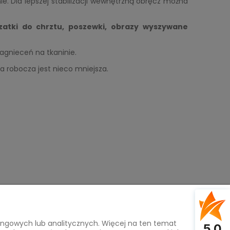
e. Dla lepszej stabilizacji wewnętrzną obręcz można
zatki do chrztu, poszewki, obrazy wyszywane
zagnieceń na tkaninie.
a robocza jest nieco mniejsza.
tingowych lub analitycznych. Więcej na ten temat
Na skróty
5.0