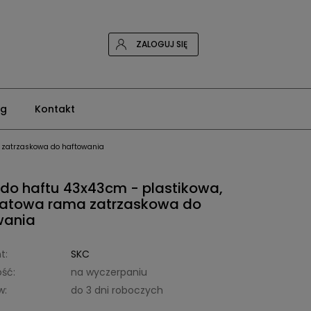
ZALOGUJ SIĘ
og
Kontakt
 zatrzaskowa do haftowania
do haftu 43x43cm - plastikowa,
atowa rama zatrzaskowa do
wania
t:
SKC
ść:
na wyczerpaniu
w:
do 3 dni roboczych