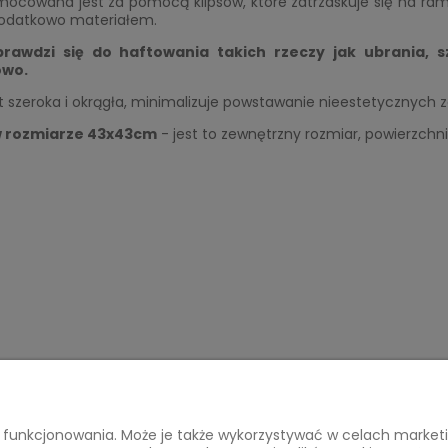
ocowana jest za pomocą klipsów, które zatrzaskuje się na rami
odatkowo materiałem.
rawdzi się do haftowania takich rzeczy jak ubrania, s
owo.
 szeroka i okrągła, minimalizuje powstawanie nieestetycznych 
 rozmiarze 43x43cm
- jest to zewnętrzny rozmiar, powierzchni
ego funkcjonowania. Może je także wykorzystywać w celach marke
acje o zakupach
Tu mnie znajdziesz