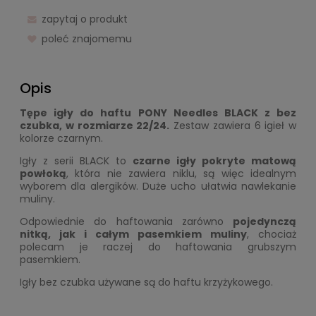
zapytaj o produkt
poleć znajomemu
Opis
Tępe igły do haftu PONY Needles BLACK z bez
czubka, w rozmiarze 22/24.
Zestaw zawiera 6 igieł w
kolorze czarnym.
Igły z serii BLACK to
czarne igły pokryte matową
powłoką
, która nie zawiera niklu, są więc idealnym
wyborem dla alergików. Duże ucho ułatwia nawlekanie
muliny.
Odpowiednie do haftowania zarówno
pojedynczą
nitką, jak i całym pasemkiem muliny
, chociaż
polecam je raczej do haftowania grubszym
pasemkiem.
Igły bez czubka używane są do haftu krzyżykowego.