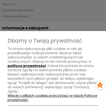
Regulamin
Regulamin Newslettera
Polityka prywatności
Informacje o zakupach
Dostawa
Dbamy o Twoją prywatność
Płatności
Ta strona wykorzystuje pliki cookies w celu jej
Zwroty
prawidłowego funkcjonowania. Może je także
wykorzystywać w celach marketingowych lub
Tu mnie znajdziesz
analitycznych. Więcej na ten temat przeczytasz w
polityce prywatności
. Dalsze korzystanie ze strony
oznacza zgodę na wykorzystanie plików cookies.
Kontakt
Możesz zaakceptować wykorzystanie przez nas
O mnie
wszystkich tych plików i przejść do sklepu wybierając
opcję "Przejdź do sklepu" lub dostosować użycie plików
Instagram
do swoich preferencji, wybierając opcję "Dostosuj
zgody".
Na skróty
Więcej o plikach cookies przeczytasz w naszej Polityce
prywatności.
Pasmanteria