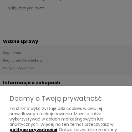
sales@prym.com
Ważne sprawy
Regulamin
Regulamin Newslettera
Polityka prywatności
Informacje o zakupach
Dostawa
Dbamy o Twoją prywatność
Płatności
Ta strona wykorzystuje pliki cookies w celu jej
Zwroty
prawidłowego funkcjonowania. Może je także
wykorzystywać w celach marketingowych lub
Tu mnie znajdziesz
analitycznych. Więcej na ten temat przeczytasz w
polityce prywatności
. Dalsze korzystanie ze strony