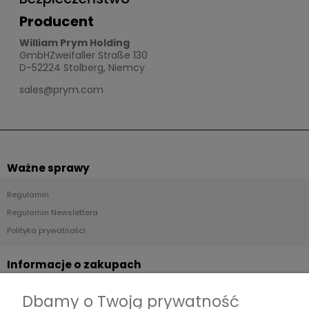
Producent
William Prym Holding
GmbHZweifaller Straße 130
D-52224 Stolberg, Niemcy
sales@prym.com
Ważne sprawy
Regulamin
Regulamin Newslettera
Polityka prywatności
Informacje o zakupach
Dostawa
Dbamy o Twoją prywatność
Płatności