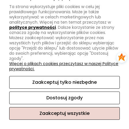
Ta strona wykorzystuje pliki cookies w celu jej
Zwroty
prawidłowego funkcjonowania. Może je także
wykorzystywać w celach marketingowych lub
Tu mnie znajdziesz
analitycznych. Więcej na ten temat przeczytasz w
polityce prywatności
. Dalsze korzystanie ze strony
oznacza zgodę na wykorzystanie plików cookies.
Kontakt
Możesz zaakceptować wykorzystanie przez nas
O mnie
wszystkich tych plików i przejść do sklepu wybierając
opcję "Przejdź do sklepu" lub dostosować użycie plików
Instagram
do swoich preferencji, wybierając opcję "Dostosuj
zgody".
Na skróty
Więcej o plikach cookies przeczytasz w naszej Polityce
prywatności.
Pasmanteria
Nowości
Zaakceptuj tylko niezbędne
Promocje
Dostosuj zgody
Zaakceptuj wszystkie
Sklep internetowy Shoper.pl
Facebook
Instagram