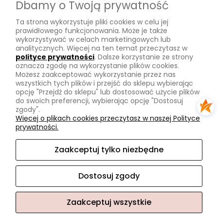
Dbamy o Twoją prywatność
Płatności
Ta strona wykorzystuje pliki cookies w celu jej
Zwroty
prawidłowego funkcjonowania. Może je także
wykorzystywać w celach marketingowych lub
Tu mnie znajdziesz
analitycznych. Więcej na ten temat przeczytasz w
polityce prywatności
. Dalsze korzystanie ze strony
oznacza zgodę na wykorzystanie plików cookies.
Kontakt
Możesz zaakceptować wykorzystanie przez nas
O mnie
wszystkich tych plików i przejść do sklepu wybierając
opcję "Przejdź do sklepu" lub dostosować użycie plików
Instagram
do swoich preferencji, wybierając opcję "Dostosuj
zgody".
Na skróty
Więcej o plikach cookies przeczytasz w naszej Polityce
prywatności.
Pasmanteria
Nowości
Zaakceptuj tylko niezbędne
Promocje
Dostosuj zgody
Zaakceptuj wszystkie
Sklep internetowy Shoper.pl