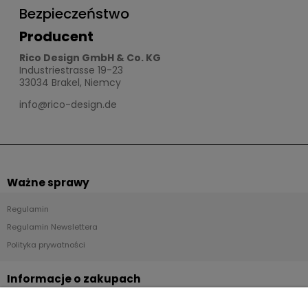
Bezpieczeństwo
Producent
Rico Design GmbH & Co. KG
Industriestrasse 19-23
33034 Brakel, Niemcy
info@rico-design.de
Ważne sprawy
Regulamin
Regulamin Newslettera
Polityka prywatności
Informacje o zakupach
Dostawa