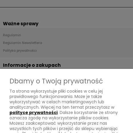
Ważne sprawy
Regulamin
Regulamin Newslettera
Polityka prywatności
Informacje o zakupach
Dostawa
Dbamy o Twoją prywatność
Płatności
Ta strona wykorzystuje pliki cookies w celu jej
Zwroty
prawidłowego funkcjonowania. Może je także
wykorzystywać w celach marketingowych lub
Tu mnie znajdziesz
analitycznych. Więcej na ten temat przeczytasz w
polityce prywatności
. Dalsze korzystanie ze strony
oznacza zgodę na wykorzystanie plików cookies.
Kontakt
Możesz zaakceptować wykorzystanie przez nas
O mnie
wszystkich tych plików i przejść do sklepu wybierając