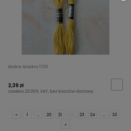
Mulina Ariadna 1720
2,39 zł
zawiera 23.00% VAT, bez kosztów dostawy
«
1
...
20
21
22
23
24
...
33
»