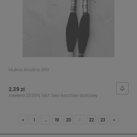
Mulina Ariadna 1819
2,39 zł
zawiera 23.00% VAT, bez kosztów dostawy
«
1
...
19
20
21
22
23
»