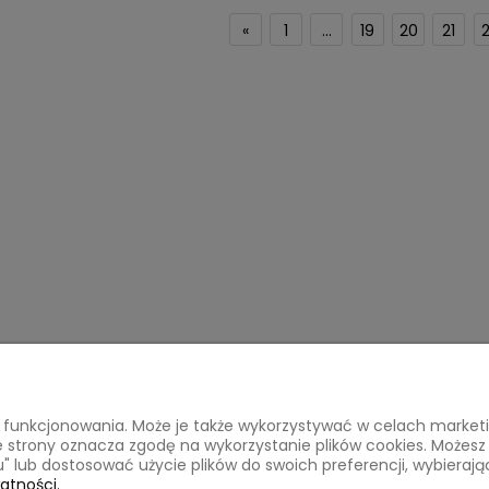
«
1
...
19
20
21
ego funkcjonowania. Może je także wykorzystywać w celach marke
acje o zakupach
Tu mnie znajdziesz
ze strony oznacza zgodę na wykorzystanie plików cookies. Możes
pu" lub dostosować użycie plików do swoich preferencji, wybierają
Kontakt
atności.