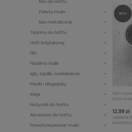
Nici do Haftu
Palety mulin
Nici metaliczne
Tkaniny do haftu
Haft krzyżykowy
Filc
Flizelina i kalki
Igły, szpilki, nawlekacze
Pisaki i długopisy
Nici met
Kleje
kolor sre
Nożyczki do haftu
12,99 zł
Akcesoria do haftu
zawiera 2
kosztów 
Przechowywanie mulin