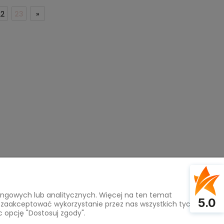
22
23
»
tingowych lub analitycznych. Więcej na ten temat
Na skróty
5.0
z zaakceptować wykorzystanie przez nas wszystkich tych
c opcję "Dostosuj zgody".
Pasmanteria