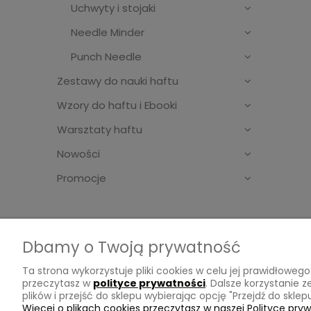
Uchwyty i stojaki
Needle Minder
Punch Needle
Zestawy do nauki haftu
Wzory do haftu i Ebooki
Warsztaty haftu
Nowości
Promocje
Dbamy o Twoją prywatność
Ta strona wykorzystuje pliki cookies w celu jej prawidłow
Ważne sprawy
Inform
przeczytasz w
polityce prywatności
. Dalsze korzystanie 
plików i przejść do sklepu wybierając opcję "Przejdź do skle
Regulamin
Dostawa
Więcej o plikach cookies przeczytasz w naszej Polityce pryw